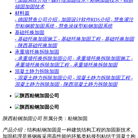
-
加固系统介绍
-
碳纤维加固技术
-
粘钢加固技术
-
植筋
锚固加固技术
材料篇
-
德国慧鱼公司介绍
-
加固设计软件RDS介绍
-
慧鱼灌注
型粘钢胶加固系统
-
慧鱼涂抹型粘钢加固系统
基础托换加固
-
基础托换加固施工
-
基础托换加固工程
-
基础托换加固
-
陕西基础托换加固
承重墙托换拆除加固
-
承重墙托换拆除加固公司
-
承重墙托换拆除加固施工
-
承重墙托换拆除加固工程
-
承重墙托换拆除加固
混凝土静力拆除加固
-
混凝土静力拆除加固公司
-
混凝土静力拆除加固工程
-
混凝土静力拆除加固
-
陕西混凝土静力拆除加固
陕西粘钢加固公司
所属分类：粘钢加固
产品介绍：
结构粘钢加固是一种建筑结构工程的加固新技术。
加固机理是将钢板采用高性能的环氧类粘接剂粘结于混凝土构