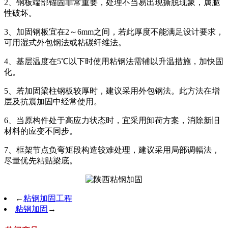
2、钢板端部锚固非常重要，处理不当易出现撕脱现象，属脆
性破坏。
3、加固钢板宜在2～6mm之间，若此厚度不能满足设计要求，
可用湿式外包钢法或粘碳纤维法。
4、基层温度在5℃以下时使用粘钢法需辅以升温措施，加快固
化。
5、若加固梁柱钢板较厚时，建议采用外包钢法。此方法在增
层及抗震加固中经常使用。
6、当原构件处于高应力状态时，宜采用卸荷方案，消除新旧
材料的应变不同步。
7、框架节点负弯矩段构造较难处理，建议采用局部调幅法，
尽量优先粘贴梁底。
←
粘钢加固工程
粘钢加固
→